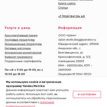
Карта сайта
Статьи
+7 (924) 841 04 40
Услуги и цены
Информация
Консультативный прием
ООО «Шёлк»
Уходовые процедуры
salon.shelk.blag@yandex.ru
Инъекционные процедуры
Юридический адрес: 675000
Нитевые методики
Амурская обл., г.
Аппаратная косметология
Благовещенск, ул.
Кабинет гинеколога
Краснофлотская, д. 123,
Подарочные сертификаты
помещение 20003
ИНН - 2801252684, КПП -
Пн-сб с 9:00 до 19:00, вс с
280101001
10:00 до 18:00
Лицензия № Л041-01123-
28/00356933 от 7 октября 2020
Мы используем cookie и метрическую
г.,
программу Yandex.Metrika
выдана Министерством
Данная информация помогает нам улучшать
здравоохранения Амурской
я согласен
работу сайта. Используя этот сайт, вы
области
соглашаетесь на обработку персональных
данных в соответствии с
политикой
конфиденциальности.